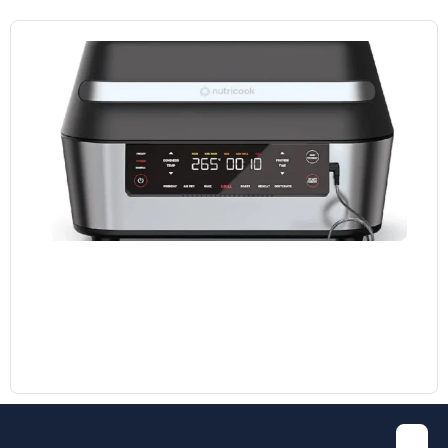
مایکروویو ال جی مدل MH8265 DIS
38.700.000
تومان
35.000.000
تومان