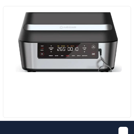
مایکروویو ال جی مدل MH8265 DIS
38.700.000
تومان
35.000.000
تومان