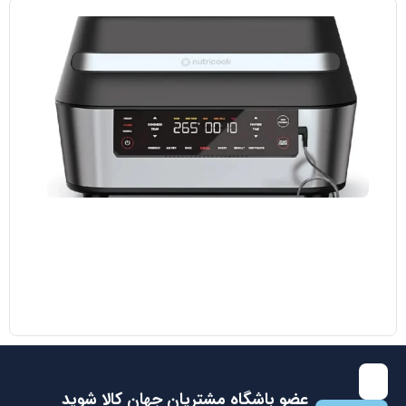
مایکروویو ال جی مدل MH8265 DIS
38.700.000
تومان
35.000.000
تومان
با عضویت در باشگاه مشتریان جهان کالا اولین نفری باشید که از