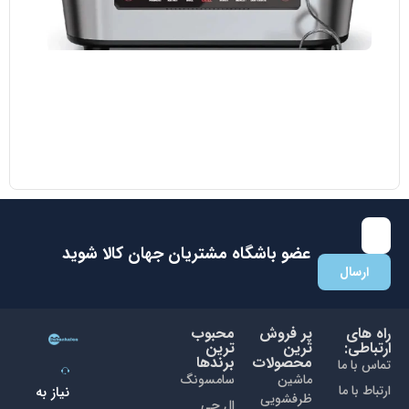
مایکروویو ال جی مدل MH8265 DIS
38.700.000
تومان
35.000.000
تومان
با عضویت در باشگاه مشتریان جهان کالا اولین نفری باشید که از
تخفیفات ما با خبر می شوید