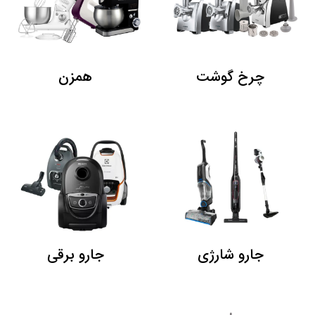
چرخ گوشت
همزن
جارو شارژی
جارو برقی