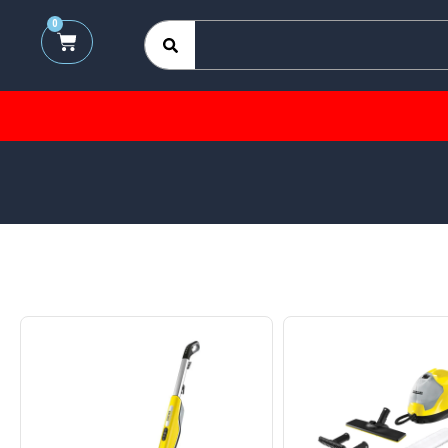
0
09120205107
ورود/ثبت‌نام