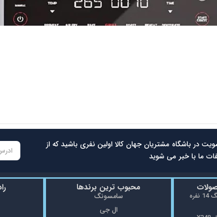
سرخ کن بدون روغن نوتریکوک مدل AFG960
42.500.000
تومان
39.800.000
تومان
ویت در باشگاه مشتریان جهان کالا اولین نفری باشید که از
ات ما با خبر می شوید
صولات
محبوب ترین برندها
را
ماشین ظرفشویی سامسونگ 14 نفره
سامسونگ
ال جی