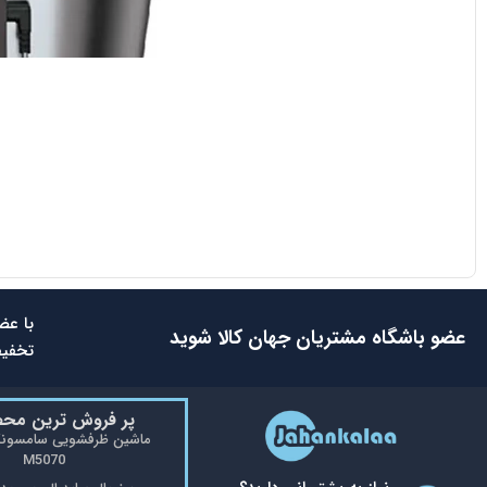
با عض
عضو باشگاه مشتریان جهان کالا شوید
تخفیف
پر فروش ترین مح
M5070