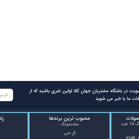
ویت در باشگاه مشتریان جهان کالا اولین نفری باشید که از
ات ما با خبر می شوید
صولات
محبوب ترین برندها
را
ماشین ظرفشویی سامسونگ 14 نفره
سامسونگ
ال جی
X3