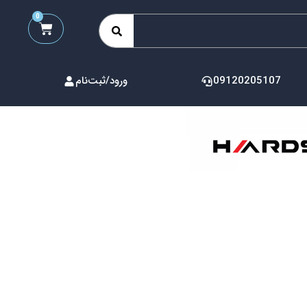
0
09120205107
ورود/ثبت‌نام