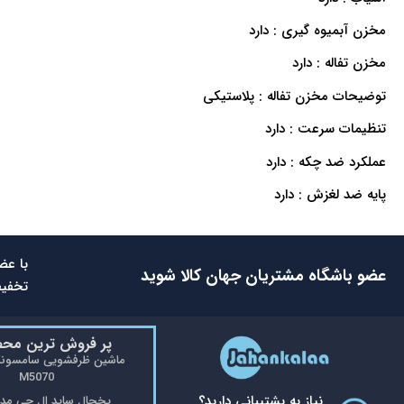
مخزن آبمیوه گیری : دارد
مخزن تفاله : دارد
توضیحات مخزن تفاله : پلاستیکی
تنظیمات سرعت : دارد
عملکرد ضد چکه : دارد
پایه ضد لغزش : دارد
با عض
عضو باشگاه مشتریان جهان کالا شوید
تخفیف
پر فروش ترین مح
M5070
نیاز به پشتیبانی دارید؟
یخچال ساید ال جی مدل 48