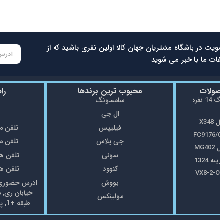
ویت در باشگاه مشتریان جهان کالا اولین نفری باشید که از
ات ما با خبر می شوید
صولات
محبوب ترین برندها
را
ماشین ظرفشویی سامسونگ 14 نفره
سامسونگ
ال جی
X3
فیلیپس
تلفن مغازه: 5
جی پلاس
تلفن مغازه: 8
MG
سونی
تلفن همراه: 7
1324
کنوود
تلفن همراه: 7
بووش
ادرس حضوری: 
خیابان ری, 
مولینکس
طبقه +1, پلاک69 فروشگاه جهان کالا