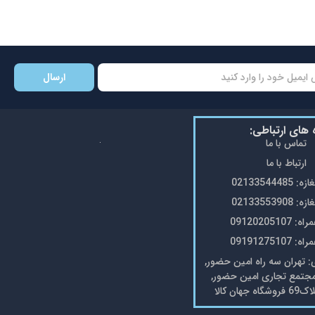
ارسال
ه های ارتباطی:
تماس با ما
ارتباط با ما
0213354448
0213355390
0912020510
0919127510
تهران سه راه امین حضور,
مجتمع تجاری امین حضور,