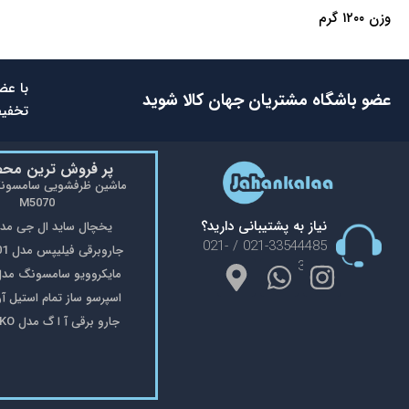
وزن ۱۲۰۰ گرم
با عض
عضو باشگاه مشتریان جهان کالا شوید
تخفیف
پر فروش ترین مح
M5070
نیاز به پشتیبانی دارید؟
یخچال ساید ال جی مدل 48
021-33544485 / 021-
جاروبرقی فیلیپس مدل FC9176/01
33553908
مایکروویو سامسونگ مدل 402
اسپرسو ساز تمام استیل آریته 
جارو برقی آ ا گ مدل VX8-2-OKO