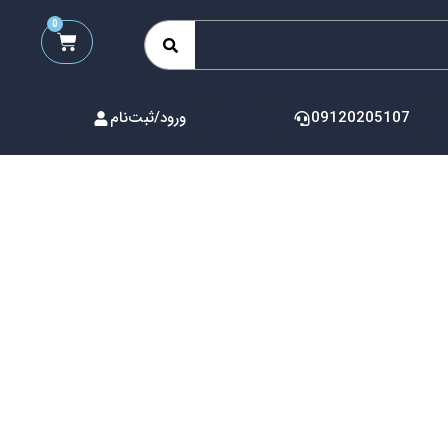
0
09120205107
ورود/ثبت‌نام