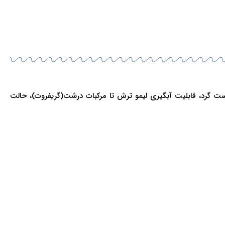
رد و راست گرد، قابلیت آبگیری لیمو ترش تا مرکبات درشت(گریفروت)، حالت