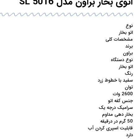
اتوی بخار براون مدل SL 5016
نوع
اتو بخار
مشخصات کلی
برند
براون
نوع دستگاه
اتو بخار
رنگ
سفید با خطوط زرد
توان
2600 وات
جنس کفه اتو
سرامیک درجه یک
بخار دهی مداوم
50 گرم در درقیقه
قابلیت اسپری کردن آب
دارد