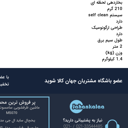
بخاردهی لحظه ای
210 گرم
سیستم self clean
دارد
طراحی ارگونومیک
دارد
طول سیم برق
2 متر
وزن (kg)
1.4 کیلوگرم
با عض
عضو باشگاه مشتریان جهان کالا شوید
تخفیف
پر فروش ترین مح
M5070
نیاز به پشتیبانی دارید؟
یخچال ساید ال جی مدل 48
021-33544485 / 021-
جاروبرقی فیلیپس مدل FC9176/01