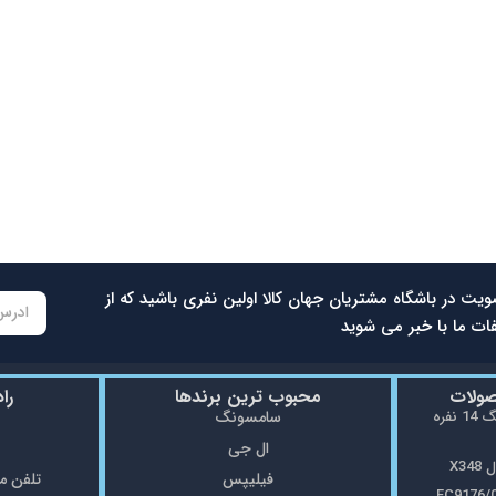
ویت در باشگاه مشتریان جهان کالا اولین نفری باشید که از
ات ما با خبر می شوید
صولات
محبوب ترین برندها
را
ماشین ظرفشویی سامسونگ 14 نفره
سامسونگ
ال جی
X3
فیلیپس
تلفن مغازه: 5