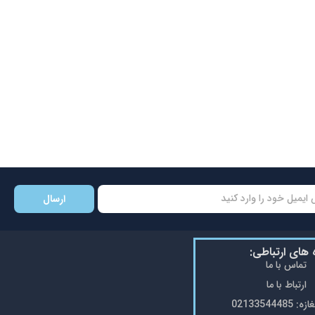
ارسال
ه های ارتباطی:
تماس با ما
ارتباط با ما
0213354448