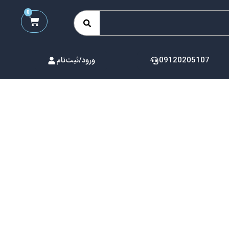
0
09120205107
ورود/ثبت‌نام