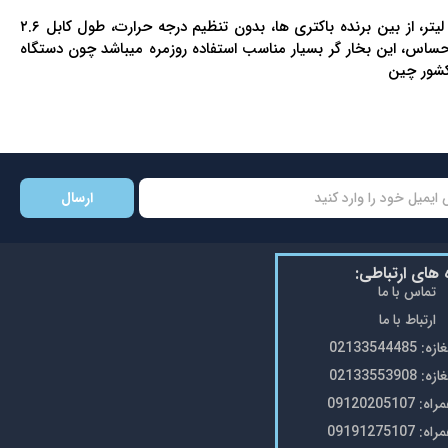
زمان آماده بکار دستگاه ۱۵ ثانیه، فوق العاده سبک جهت استفاده روزمره، حجم خروجی بخار تا ۲۰ گرم در دقیقه، مخزن آب با گنجایش ۷۰ میلی لیتر، از بین برنده باکتری ها، بدون تنظیم درجه حرارت، طول کابل ۲.۶
حساس، این بخار گر بسیار مناسب استفاده روزمره میباشد چون دستگاه
کشور چین
ارسال
ه های ارتباطی:
تماس با ما
ارتباط با ما
0213354448
0213355390
0912020510
0919127510