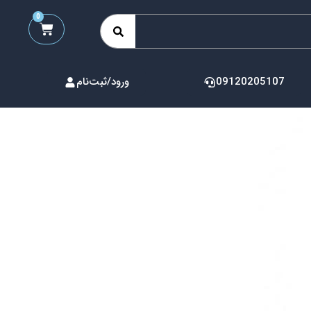
0
09120205107
ورود/ثبت‌نام