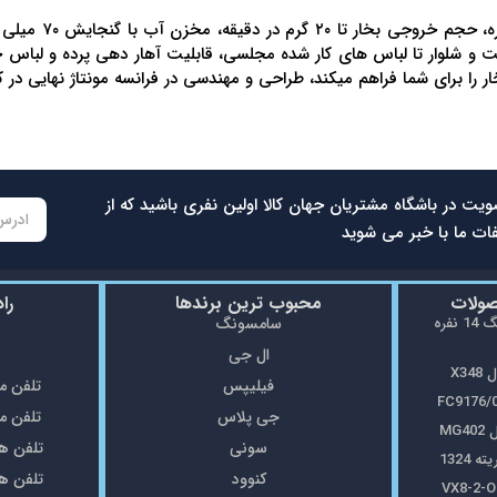
کت و شلوار تا لباس های کار شده مجلسی، قابلیت آهار دهی پرده و لباس 
ا برای شما فراهم میکند، طراحی و مهندسی در فرانسه مونتاژ نهایی در 
ویت در باشگاه مشتریان جهان کالا اولین نفری باشید که از
ات ما با خبر می شوید
صولات
محبوب ترین برندها
را
ماشین ظرفشویی سامسونگ 14 نفره
سامسونگ
ال جی
X3
فیلیپس
تلفن مغازه: 5
جی پلاس
تلفن مغازه: 8
MG
سونی
تلفن همراه: 7
1324
کنوود
تلفن همراه: 7