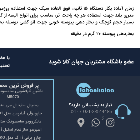
متری بلند جهت استفاده هر چه راحت تر، مناسب برای انواع البسه از 
بسیار حجم کوچک و بخار دهی پیوسته خوبی جهت اتو کشی بوسیله بخار ر
بخاردهی پیوسته ۲۰ گرم در دقیقه
با عض
عضو باشگاه مشتریان جهان کالا شوید
تخفیف
پر فروش ترین مح
M5070
نیاز به پشتیبانی دارید؟
یخچال ساید ال جی مدل 48
021-33544485 / 021-
جاروبرقی فیلیپس مدل FC9176/01
33553908
مایکروویو سامسونگ مدل 402
اسپرسو ساز تمام استیل آریته 
جارو برقی آ ا گ مدل VX8-2-OKO