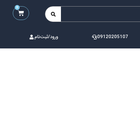
0
09120205107
ورود/ثبت‌نام