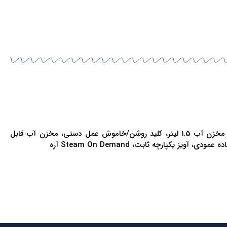
قدرت ۱۸۰۰وات، خروجی بخار ۳۰ گرم در دقیقه، سر بخار فلز، زمان گرم کردن ۴۵ ثانیه، ضدعفونی کنید آره، کنترل بخار روی دسته آره، ظرفیت مخزن آب ۱.۵ لیتر، کلید روشن/خاموش عمل دستی، مخزن آب قابل