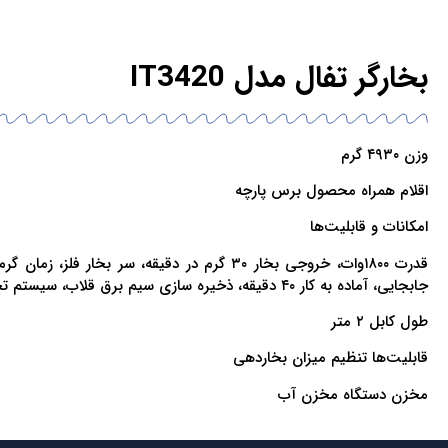
بخارگر تفال مدل IT3420
وزن ۴۹۳۰ گرم
اقلام همراه محصول برس پارچه
امکانات و قابلیت‌ها
جابجایی، آماده به کار ۴۰ دقیقه، ذخیره سازی سیم برق قلاب، سیستم تخلیه، تجهیزات جانبی برس پارچه، تنظیم بخار ۳ حالت، قلاب آویز آره، استفاده عمودی، آویز یکپارچه ثابت، Steam On Demand آره
طول کابل ۲ متر
قابلیت‌ها تنظیم میزان بخاردهی
مخزن دستگاه مخزن آب