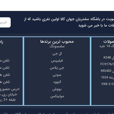
ویت در باشگاه مشتریان جهان کالا اولین نفری باشید که از
ات ما با خبر می شوید
صولات
محبوب ترین برندها
را
ماشین ظرفشویی سامسونگ 14 نفره
سامسونگ
ال جی
X3
فیلیپس
تلفن مغازه: 5
جی پلاس
تلفن مغازه: 8
MG
سونی
تلفن همراه: 7
1324
کنوود
تلفن همراه: 7
بووش
ادرس حضوری: 
خیابان ری, 
مولینکس
طبقه +1, پلاک69 فروشگاه جهان کالا