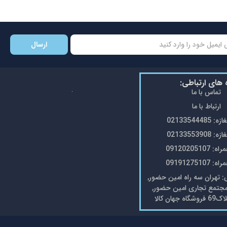
ارسال
ه های ارتباطی:
تماس با ما
ارتباط با ما
0213354448
0213355390
0912020510
0919127510
تهران سه راه امین حضور,
مجتمع تجاری امین حضور,