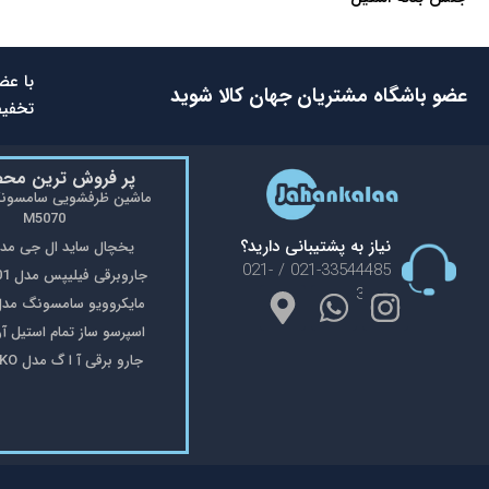
با عض
عضو باشگاه مشتریان جهان کالا شوید
تخفیف
پر فروش ترین مح
M5070
نیاز به پشتیبانی دارید؟
یخچال ساید ال جی مدل 48
021-33544485 / 021-
جاروبرقی فیلیپس مدل FC9176/01
33553908
مایکروویو سامسونگ مدل 402
اسپرسو ساز تمام استیل آریته 
جارو برقی آ ا گ مدل VX8-2-OKO