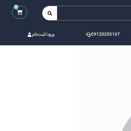
0
09120205107
ورود/ثبت‌نام