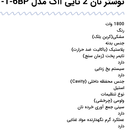
توستر نان 2 تایی آاگ مدل AEG T7-1-6BP
1800 وات
رنگ
مشکی(کربن بلک)
جنس بدنه
پلاستیک (باکالیت ضد حرارت)
تایمر پخت (زمان سنج)
دارد
سیستم یخ زدایی
دارد
جنس محفظه داخلی (Cavity)
استیل
نوع تنظیمات
ولومی (چرخشی)
سینی جمع آوری خرده نان
دارد
عملکرد گرم نگهدارنده مواد غذایی
دارد