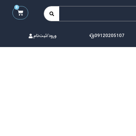
0
09120205107
ورود/ثبت‌نام