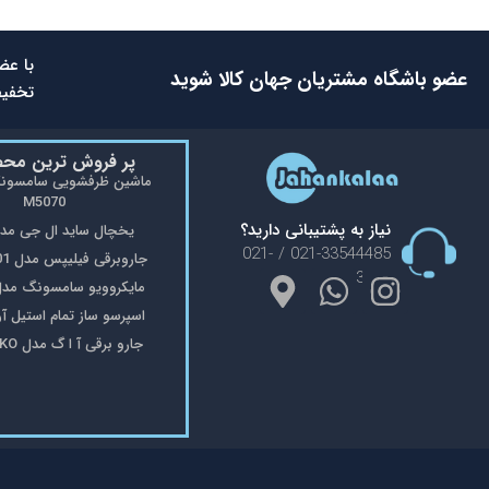
با عض
عضو باشگاه مشتریان جهان کالا شوید
تخفیف
پر فروش ترین مح
M5070
نیاز به پشتیبانی دارید؟
یخچال ساید ال جی مدل 48
021-33544485 / 021-
جاروبرقی فیلیپس مدل FC9176/01
33553908
مایکروویو سامسونگ مدل 402
اسپرسو ساز تمام استیل آریته 
جارو برقی آ ا گ مدل VX8-2-OKO