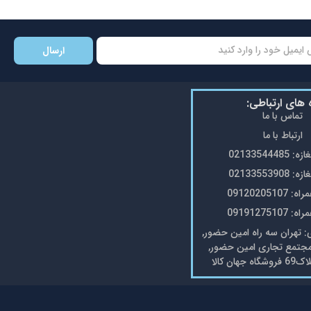
ارسال
ه های ارتباطی:
تماس با ما
ارتباط با ما
0213354448
0213355390
0912020510
0919127510
تهران سه راه امین حضور,
مجتمع تجاری امین حضور,