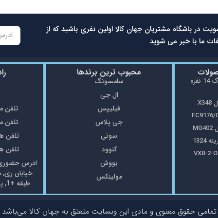
ویت در باشگاه مشتریان جهان کالا اولین نفری باشید که از
ات ما با خبر می شوید
صولات
محبوب ترین برندها
را
ماشین ظرفشویی سامسونگ 14 نفره
سامسونگ
ال جی
X3
فیلیپس
تلفن مغازه: 5
جی پلاس
تلفن مغازه: 8
MG
سونی
تلفن همراه: 7
1324
کنوود
تلفن همراه: 7
بووش
ادرس حضوری: 
خیابان ری, 
مولینکس
طبقه +1, پلاک69 فروشگاه جهان کالا
تمامی حقوق معنوی و مادی این وبسایت متعلق به جهان کالا می‌باشد