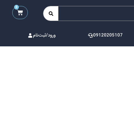
0
09120205107
ورود/ثبت‌نام