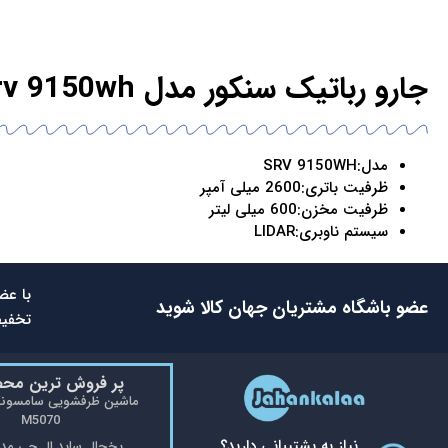
جارو رباتیک سنکور مدل srv 9150wh
مدل:SRV 9150WH
ظرفیت باتری:2600 میلی آمپر
ظرفیت مخزن:600 میلی لیتر
سیستم ناوبری:LIDAR
با عض
عضو باشگاه مشتریان جهان کالا شوید
تخفیف
پر فروش ترین مح
M5070
نیاز به پشتیبانی دارید؟
یخچال ساید ال جی مدل 48