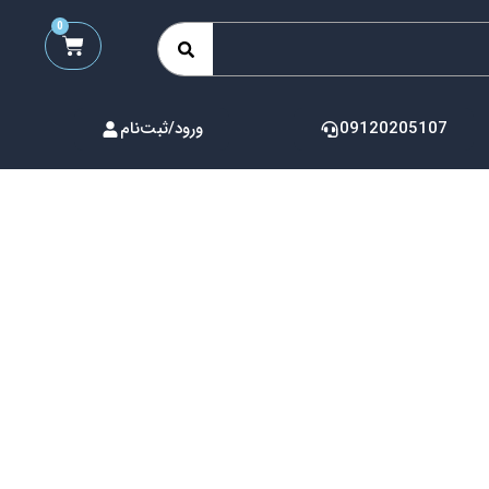
0
09120205107
ورود/ثبت‌نام