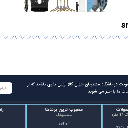
ویت در باشگاه مشتریان جهان کالا اولین نفری باشید که از
ات ما با خبر می شوید
صولات
محبوب ترین برندها
را
ماشین ظرفشویی سامسونگ 14 نفره
سامسونگ
ال جی
X3