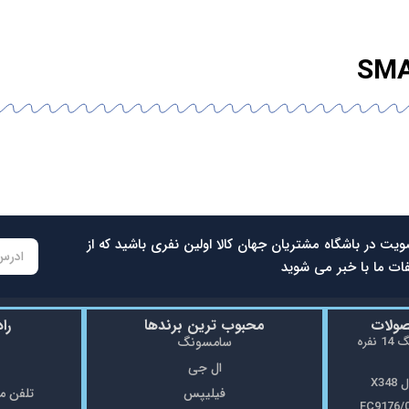
ویت در باشگاه مشتریان جهان کالا اولین نفری باشید که از
ات ما با خبر می شوید
صولات
محبوب ترین برندها
را
ماشین ظرفشویی سامسونگ 14 نفره
سامسونگ
ال جی
X3
فیلیپس
تلفن مغازه: 5