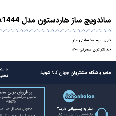
ساندویچ ساز هاردستون مدل SMA1444
طول سیم ۱۰۰ سانتی متر
حداکثر توان مصرفی ۱۳۰۰
با عض
عضو باشگاه مشتریان جهان کالا شوید
تخفیف
پر فروش ترین مح
M5070
نیاز به پشتیبانی دارید؟
یخچال ساید ال جی مدل 48
021-33544485 / 021-
جاروبرقی فیلیپس مدل FC9176/01