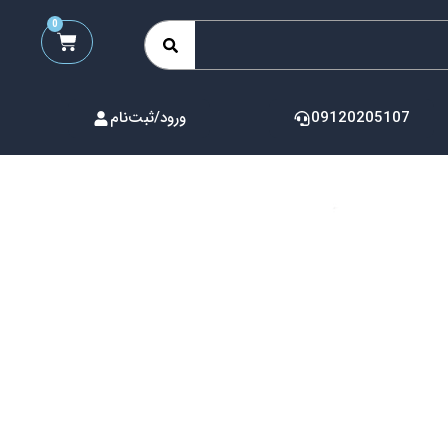
0
09120205107
ورود/ثبت‌نام