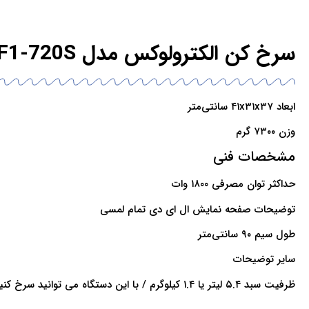
سرخ کن الکترولوکس مدل E6AF1-720S
ابعاد ۴۱x۳۱x۳۷ سانتی‌متر
وزن ۷۳۰۰ گرم
مشخصات فنی
حداکثر توان مصرفی ۱۸۰۰ وات
توضیحات صفحه نمایش ال ای دی تمام لمسی
طول سیم ۹۰ سانتی‌متر
سایر توضیحات
ظرفیت سبد ۵.۴ لیتر یا ۱.۴ کیلوگرم / با این دستگاه می توانید سرخ کنید، بپزید، کباب کنید و گریل کنید / کنترل پنل لمسی / دارای ۸ برنامه پیش فرض و قابلیت تنظیم دما و زمان