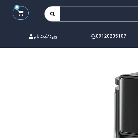
0
09120205107
ورود/ثبت‌نام