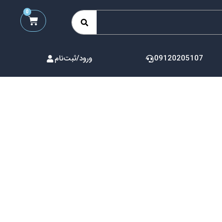
0
09120205107
ورود/ثبت‌نام