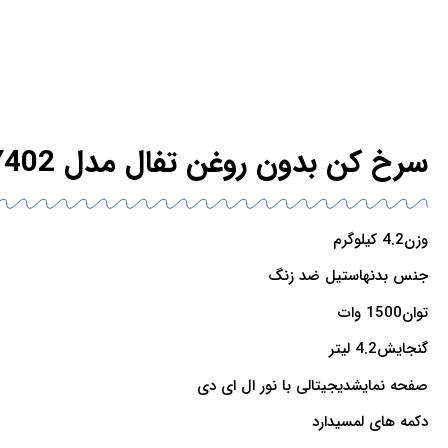
سرخ کن بدون روغن تفال مدل EY402
وزن
4.2 کیلوگرم
جنس بدنه
استیل ضد زنگ
توان
1500 وات
گنجایش
4.2 لیتر
صفحه نمایش
دیجیتالی با نور ال ای دی
دکمه های لمسی
دارد