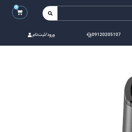
0
09120205107
ورود/ثبت‌نام