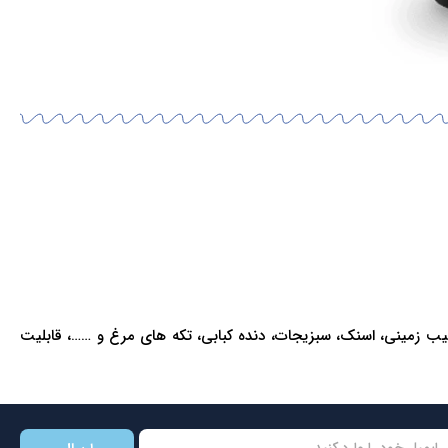
، مرغ کامل ، کیک، استیک، میگو، سیب زمینی، اسنک، سبزیجات، دنده کبابی، تکه های مرغ و ……، قابلیت