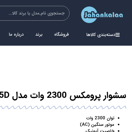
فروشگاه
برند
درباره ما
دسته‌بندی کالاها
سشوار پرومکس 2300 وات مدل 7415D
توان 2300 وات
موتور سنگین (AC)
خاصیت آیونیک