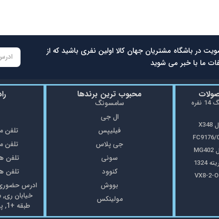
ویت در باشگاه مشتریان جهان کالا اولین نفری باشید که از
ات ما با خبر می شوید
صولات
محبوب ترین برندها
را
ماشین ظرفشویی سامسونگ 14 نفره
سامسونگ
ال جی
X3
فیلیپس
تلفن مغازه: 5
جی پلاس
تلفن مغازه: 8
MG
سونی
تلفن همراه: 7
1324
کنوود
تلفن همراه: 7
بووش
ادرس حضوری: 
خیابان ری, 
مولینکس
طبقه +1, پلاک69 فروشگاه جهان کالا