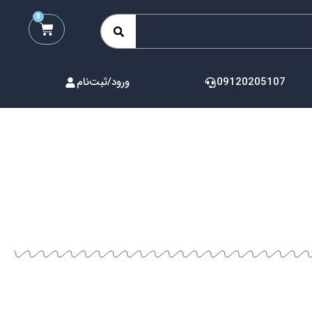
0
09120205107
ورود/ثبت‌نام