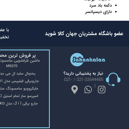
دکمه باد سرد
دارای دیسپانسر
با عض
عضو باشگاه مشتریان جهان کالا شوید
تخفیف
پر فروش ترین مح
M5070
نیاز به پشتیبانی دارید؟
یخچال ساید ال جی مدل 48
021-33544485 / 021-
جاروبرقی فیلیپس مدل FC9176/01
33553908
مایکروویو سامسونگ مدل 402
اسپرسو ساز تمام استیل آریته 
جارو برقی آ ا گ مدل VX8-2-OKO