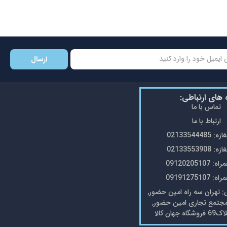
ارسال
ه های ارتباطی:
تماس با ما
ارتباط با ما
0213354448
0213355390
0912020510
0919127510
تهران سه راه امین حضور,
مجتمع تجاری امین حضور,