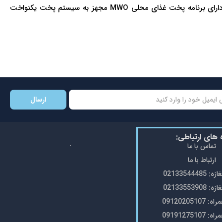
دارای سیستم ECO (صرفه جویی مصرف برق ۴۰%) دارای ۲ مرحله پخت دارای ۱۰ سطح قدرت حداکثر تنظیم زمان ماکروویو ۹۹ دقیقه و ۹۰ ثانیه دارای برنامه پخت غذای محلی MWO مجهز به سیستم پخت یکنواخت
ارسال
ه های ارتباطی:
تماس با ما
ارتباط با ما
0213354448
0213355390
0912020510
0919127510