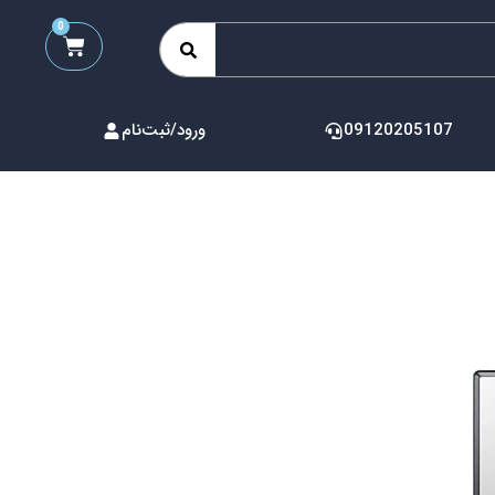
0
09120205107
ورود/ثبت‌نام