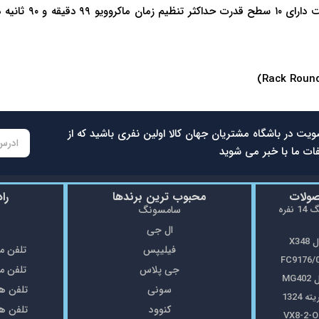
ویت در باشگاه مشتریان جهان کالا اولین نفری باشید که از
ات ما با خبر می شوید
صولات
محبوب ترین برندها
را
ماشین ظرفشویی سامسونگ 14 نفره
سامسونگ
ال جی
X3
فیلیپس
تلفن مغازه: 5
جی پلاس
تلفن مغازه: 8
MG
سونی
تلفن همراه: 7
1324
کنوود
تلفن همراه: 7