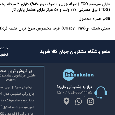
(TDS) برق مصرفی: ۲۲۰ ولت و ۵۰ هرتز دارای هشدار پایان کار
اقلام همراه محصول
سینی شیشه ای(Crispy Tray) ظرف مخصوص سرخ کردن قفسه گرد(Rack Round)
با عض
عضو باشگاه مشتریان جهان کالا شوید
تخفیف
پر فروش ترین مح
M5070
نیاز به پشتیبانی دارید؟
یخچال ساید ال جی مدل 48
021-33544485 / 021-
جاروبرقی فیلیپس مدل FC9176/01
33553908
مایکروویو سامسونگ مدل 402
اسپرسو ساز تمام استیل آریته 
جارو برقی آ ا گ مدل VX8-2-OKO