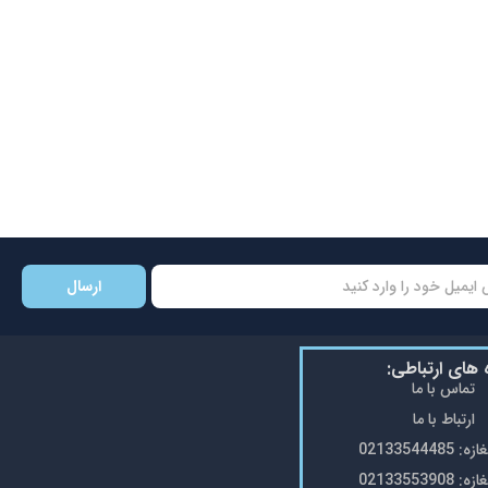
ارسال
ه های ارتباطی:
تماس با ما
ارتباط با ما
0213354448
0213355390