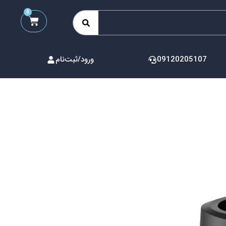
0
09120205107
ورود/ثبت‌نام