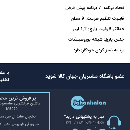
تعداد برنامه: 7 برنامه پیش فرض
قابلیت تنظیم سرعت: 9 سطح
حداکثر ظرفیت پارچ: 1.2 لیتر
جنس پارچ: شیشه بوروسیلیکات
برنامه تمیز کردن خودکار: دارد
با عض
عضو باشگاه مشتریان جهان کالا شوید
تخفیف
پر فروش ترین مح
M5070
نیاز به پشتیبانی دارید؟
یخچال ساید ال جی مدل 48
021-33544485 / 021-
جاروبرقی فیلیپس مدل FC9176/01
33553908