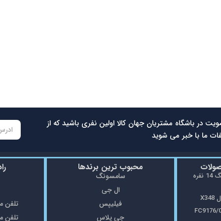
ویت در باشگاه مشتریان جهان کالا اولین نفری باشید که از
ات ما با خبر می شوید
صولات
محبوب ترین برندها
را
ماشین ظرفشویی سامسونگ 14 نفره
سامسونگ
ال جی
X3
فیلیپس
تلفن مغازه: 5
جی پلاس
تلفن مغازه: 8