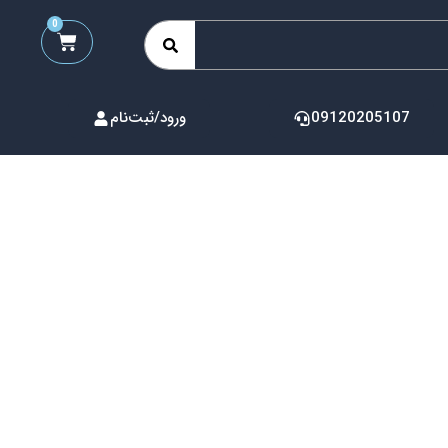
0
09120205107
ورود/ثبت‌نام