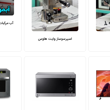
آب مرکبات گ
اسپرسوساز وایت هاوس