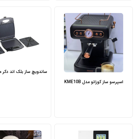
ساندویچ ساز بلک اند دکر مدل 80
اسپرسو ساز کوزانو مدل KME10B