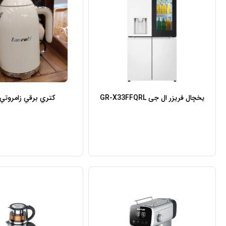
یخچال فریزر ال جی GR-X33FFQRL
کتري برقي زامروتي-