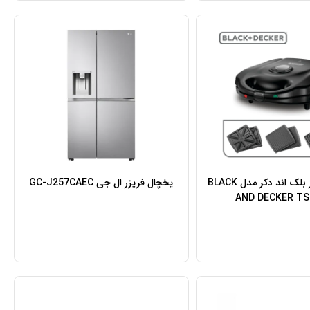
ساندویچ ساز بلک اند دکر مدل BLACK
یخچال فریزر ال جی GC-J257CAEC
AND DECKER TS