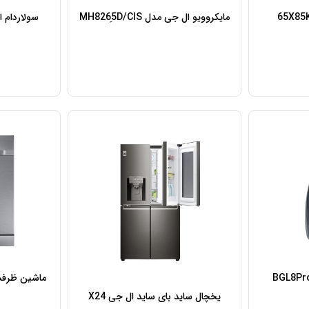
مایکروویو ال جی مدل MH8265ِD/CIS
سولاردام ال‌ج
یخچال ساید بای ساید ال جی X24