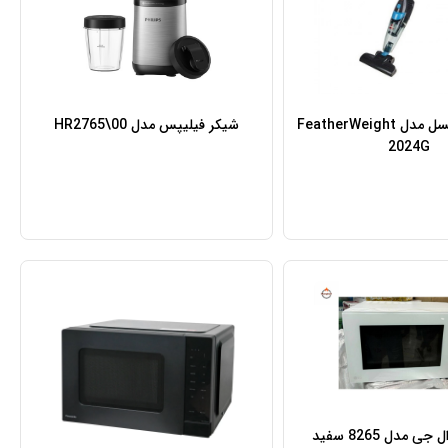
جارو برقی بیسل مدل FeatherWeight
شیکر فیلیپس مدل HR2765\00
2024G
ی مدل 8265 سفید