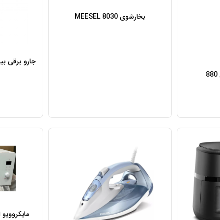
بخارشوی MEESEL 8030
مایکروویو ال ج