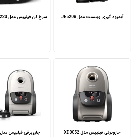
آبمیوه گیری وینسنت مدل JE5208
سرخ کن فیلیپس مدل PHILIPS NA230
جاروبرقی فیلیپس مدل XD8052
جاروبرقی فیلیپس مدل XD8042