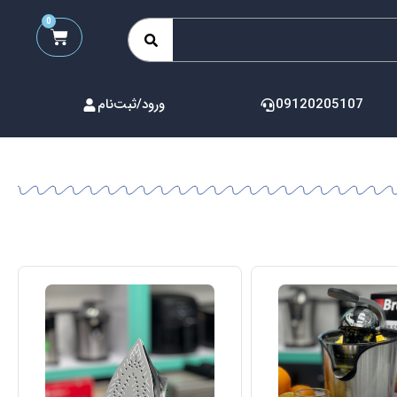
0
09120205107
ورود/ثبت‌نام