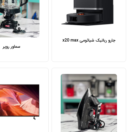
جارو رباتیک شیائومی x20 max
سماور روپر