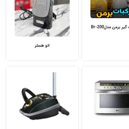
یر برمن مدلBr-200
اتو هسلر