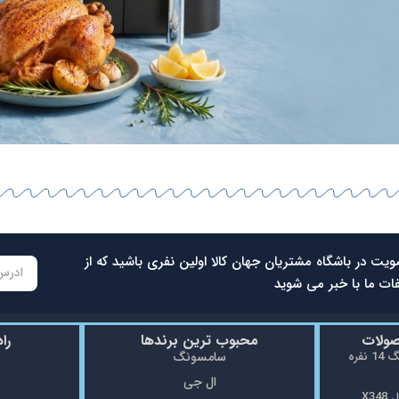
ویت در باشگاه مشتریان جهان کالا اولین نفری باشید که از
ات ما با خبر می شوید
صولات
محبوب ترین برندها
را
ماشین ظرفشویی سامسونگ 14 نفره
سامسونگ
ال جی
X3