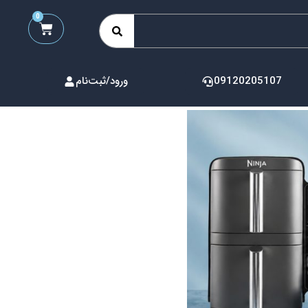
0
09120205107
ورود/ثبت‌نام