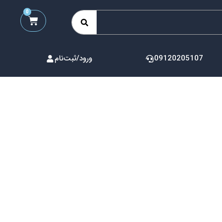
0
09120205107
ورود/ثبت‌نام