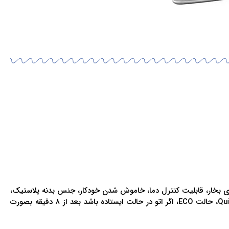
اردهی لحظه ای و مداوم، بخاردهی مداوم ۴۵ گرم در دقیقه، بخاردهی لحظه ای ۲۲۰ گرم، پخش عمودی بخار، قابلیت کنترل دما، خاموش شدن خودکار، جنس بدنه پلاستیک،
جنس کفی اتو SteamGlide Plus، سیستم ضد چکه، ظرفیت مخزن آب ۳۰۰ میلی لیتر، مخزن رسوب، سیستم رسوب زدایی Quick Calc Release، حالت ECO، اگر اتو در حالت ایستاده باشد بعد از ۸ دقیقه بصورت