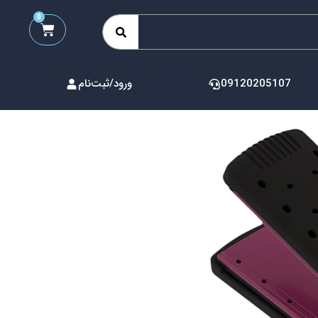
0
09120205107
ورود/ثبت‌نام