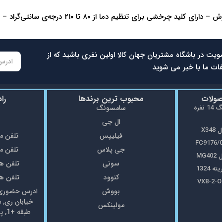
۲۱۰ درجه‌ی سانتی‌گراد – دارای حلقه‌ی آویختن – عرض صفحات: ۴۵ میلی‌متر
ویت در باشگاه مشتریان جهان کالا اولین نفری باشید که از
ات ما با خبر می شوید
صولات
محبوب ترین برندها
را
ماشین ظرفشویی سامسونگ 14 نفره
سامسونگ
ال جی
X3
فیلیپس
تلفن مغازه: 5
جی پلاس
تلفن مغازه: 8
MG
سونی
تلفن همراه: 7
1324
کنوود
تلفن همراه: 7
بووش
ادرس حضوری: 
خیابان ری, 
مولینکس
طبقه +1, پلاک69 فروشگاه جهان کالا