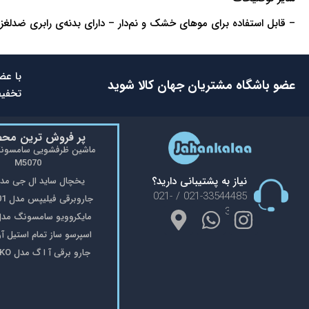
– قابل استفاده برای موهای خشک و نم‌دار – دارای بدنه‌ی رابری ضدلغزش – دارای کلید چرخشی برای تنظیم دما از ۸۰ تا 
با عض
عضو باشگاه مشتریان جهان کالا شوید
تخفیف
پر فروش ترین مح
M5070
نیاز به پشتیبانی دارید؟
یخچال ساید ال جی مدل 48
021-33544485 / 021-
جاروبرقی فیلیپس مدل FC9176/01
33553908
مایکروویو سامسونگ مدل 402
اسپرسو ساز تمام استیل آریته 
جارو برقی آ ا گ مدل VX8-2-OKO