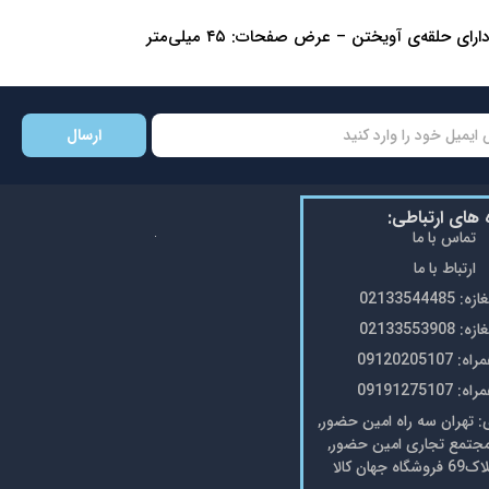
ارسال
ه های ارتباطی:
تماس با ما
ارتباط با ما
0213354448
0213355390
0912020510
0919127510
تهران سه راه امین حضور,
مجتمع تجاری امین حضور,