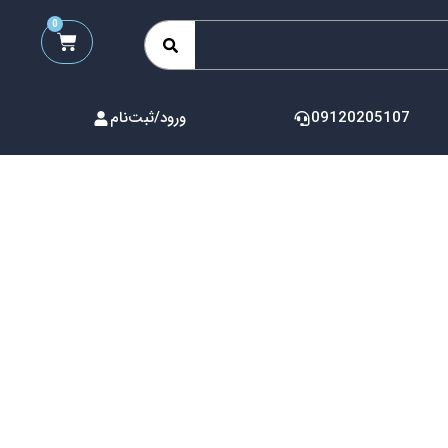
0
09120205107
ورود/ثبت‌نام