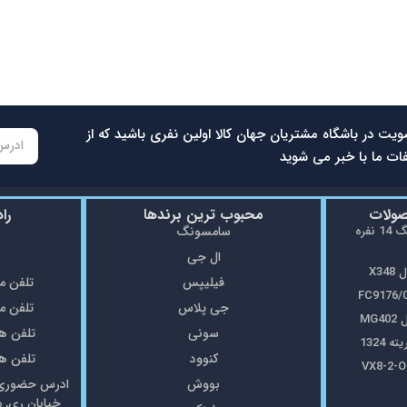
ویت در باشگاه مشتریان جهان کالا اولین نفری باشید که از
ات ما با خبر می شوید
صولات
محبوب ترین برندها
را
ماشین ظرفشویی سامسونگ 14 نفره
سامسونگ
ال جی
X3
فیلیپس
تلفن مغازه: 5
جی پلاس
تلفن مغازه: 8
MG
سونی
تلفن همراه: 7
1324
کنوود
تلفن همراه: 7
بووش
ادرس حضوری: 
خیابان ری, 