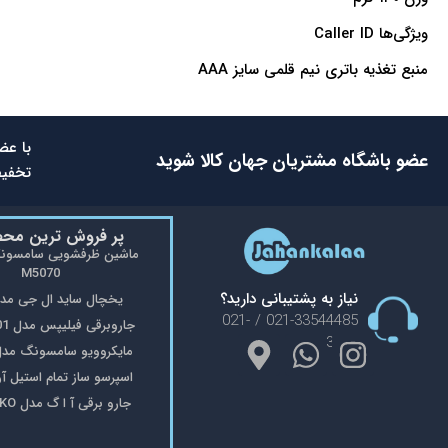
ویژگی‌ها Caller ID
منبع تغذیه باتری نیم قلمی سایز AAA
با عض
عضو باشگاه مشتریان جهان کالا شوید
تخفیف
پر فروش ترین مح
M5070
نیاز به پشتیبانی دارید؟
یخچال ساید ال جی مدل 48
021-33544485 / 021-
جاروبرقی فیلیپس مدل FC9176/01
33553908
مایکروویو سامسونگ مدل 402
اسپرسو ساز تمام استیل آریته 
جارو برقی آ ا گ مدل VX8-2-OKO