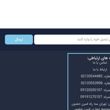
ارسال
ه های ارتباطی:
تماس با ما
ارتباط با ما
0213354448
0213355390
0912020510
0919127510
تهران سه راه امین حضور,
مجتمع تجاری امین حضور,