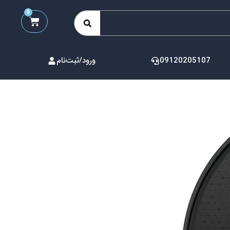
0
09120205107
ورود/ثبت‌نام