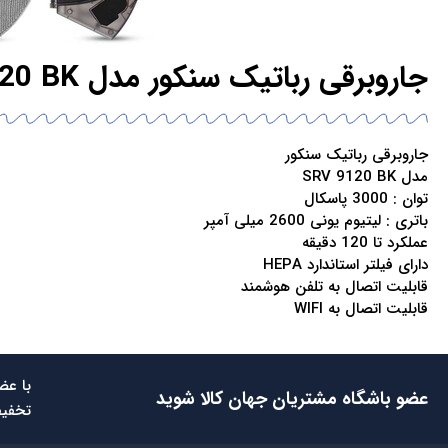
جاروبرقی رباتیک سنکور مدل SRV 9120 BK
جاروبرقی رباتیک سنکور
مدل SRV 9120 BK
توان : 3000 پاسکال
باتری : لیتیوم یونی 2600 میلی آمپر
عملکرد تا 120 دقیقه
دارای فیلتر استاندارد HEPA
قابلیت اتصال به تلفن هوشمند
قابلیت اتصال به WIFI
با عض
عضو باشگاه مشتریان جهان کالا شوید
تخفیف