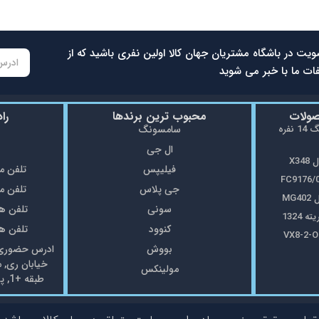
ویت در باشگاه مشتریان جهان کالا اولین نفری باشید که از
ات ما با خبر می شوید
صولات
محبوب ترین برندها
را
ماشین ظرفشویی سامسونگ 14 نفره
سامسونگ
ال جی
X3
فیلیپس
تلفن مغازه: 5
جی پلاس
تلفن مغازه: 8
MG
سونی
تلفن همراه: 7
1324
کنوود
تلفن همراه: 7
بووش
ادرس حضوری: 
خیابان ری, 
مولینکس
طبقه +1, پلاک69 فروشگاه جهان کالا