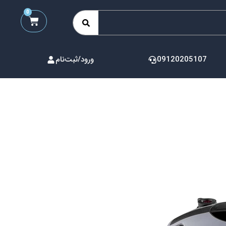
0
09120205107
ورود/ثبت‌نام