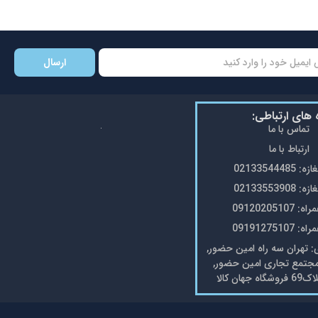
ارسال
ه های ارتباطی:
تماس با ما
ارتباط با ما
0213354448
0213355390
0912020510
0919127510
تهران سه راه امین حضور,
مجتمع تجاری امین حضور,