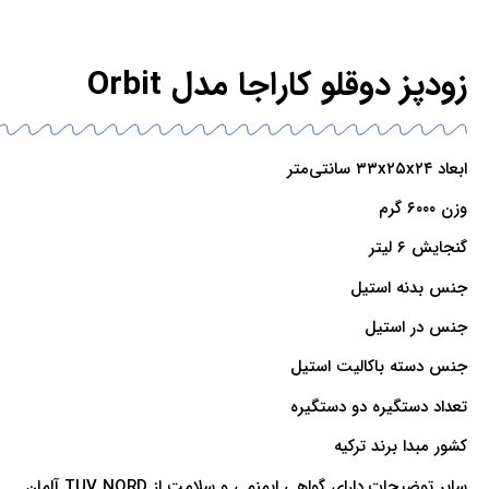
زودپز دوقلو کاراجا مدل Orbit
ابعاد ۳۳x۲۵x۲۴ سانتی‌متر
وزن ۶۰۰۰ گرم
گنجایش ۶ لیتر
جنس بدنه استیل
جنس در استیل
جنس دسته باکالیت استیل
تعداد دستگیره دو دستگیره
کشور مبدا برند ترکیه
سایر توضیحات دارای گواهی ایمنمی و سلامت از TUV NORD آلمان