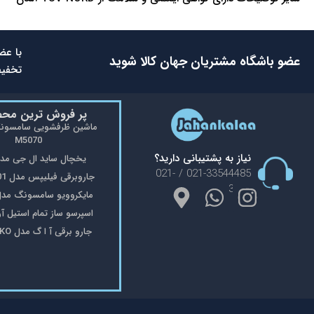
با عض
عضو باشگاه مشتریان جهان کالا شوید
تخفیف
پر فروش ترین مح
M5070
نیاز به پشتیبانی دارید؟
یخچال ساید ال جی مدل 48
021-33544485 / 021-
جاروبرقی فیلیپس مدل FC9176/01
33553908
مایکروویو سامسونگ مدل 402
اسپرسو ساز تمام استیل آریته 
جارو برقی آ ا گ مدل VX8-2-OKO