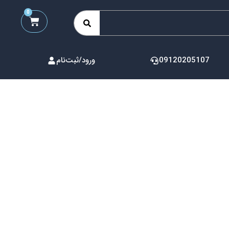
0
09120205107
ورود/ثبت‌نام