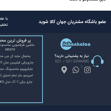
با عض
عضو باشگاه مشتریان جهان کالا شوید
تخفیف
پر فروش ترین مح
M5070
نیاز به پشتیبانی دارید؟
یخچال ساید ال جی مدل 48
021-33544485 / 021-
جاروبرقی فیلیپس مدل FC9176/01
33553908
مایکروویو سامسونگ مدل 402
اسپرسو ساز تمام استیل آریته 
جارو برقی آ ا گ مدل VX8-2-OKO