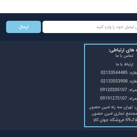
ارسال
ه های ارتباطی:
تماس با ما
ارتباط با ما
0213354448
0213355390
0912020510
0919127510
تهران سه راه امین حضور,
مجتمع تجاری امین حضور,