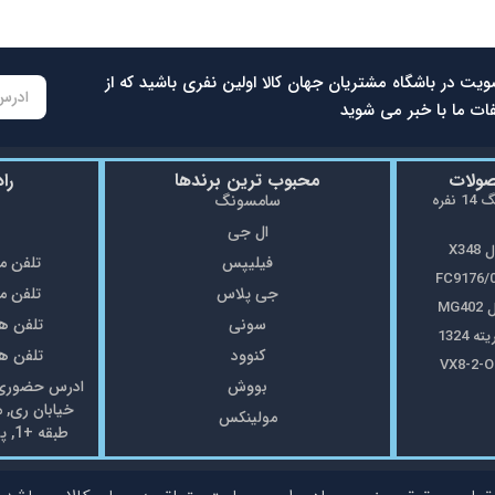
ویت در باشگاه مشتریان جهان کالا اولین نفری باشید که از
ات ما با خبر می شوید
صولات
محبوب ترین برندها
را
ماشین ظرفشویی سامسونگ 14 نفره
سامسونگ
ال جی
X3
فیلیپس
تلفن مغازه: 5
جی پلاس
تلفن مغازه: 8
MG
سونی
تلفن همراه: 7
1324
کنوود
تلفن همراه: 7
بووش
ادرس حضوری: 
خیابان ری, 
مولینکس
طبقه +1, پلاک69 فروشگاه جهان کالا