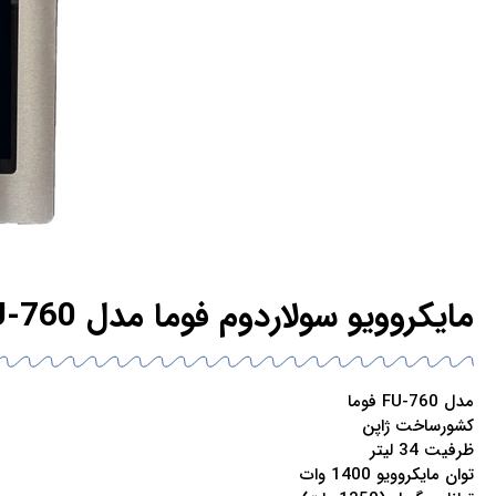
مایکروویو سولاردوم فوما مدل FU-760
مدل FU-760 فوما
کشورساخت ژاپن
ظرفیت 34 لیتر
توان مایکروویو 1400 وات