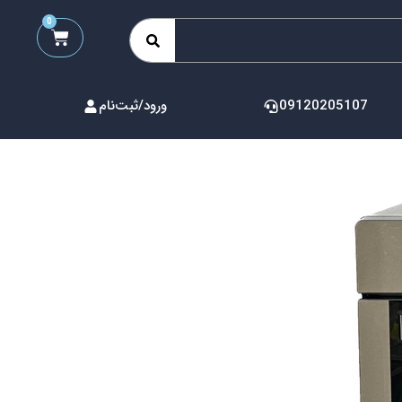
0
09120205107
ورود/ثبت‌نام