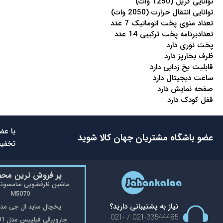
توانایی گریل (1250 وات)
توانایی انتقال حرارت (2050 وات)
تعداد منوی پخت اتوماتیک 7 عدد
تعدادبرنامه پخت ترکیبی 14 عدد
پخت نوری دارد
ظرف بخارپز دارد
قابلیت یخ زدایی دارد
ساعت دیجیتال دارد
صفحه نمایش دارد
قفل کودک دارد
با عض
عضو باشگاه مشتریان جهان کالا شوید
تخفیف
پر فروش ترین مح
M5070
نیاز به پشتیبانی دارید؟
یخچال ساید ال جی مدل 48
021-33544485 / 021-
جاروبرقی فیلیپس مدل FC9176/01