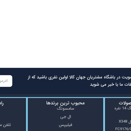
ویت در باشگاه مشتریان جهان کالا اولین نفری باشید که از
ات ما با خبر می شوید
صولات
محبوب ترین برندها
را
ماشین ظرفشویی سامسونگ 14 نفره
سامسونگ
ال جی
X3
فیلیپس
تلفن مغازه: 5