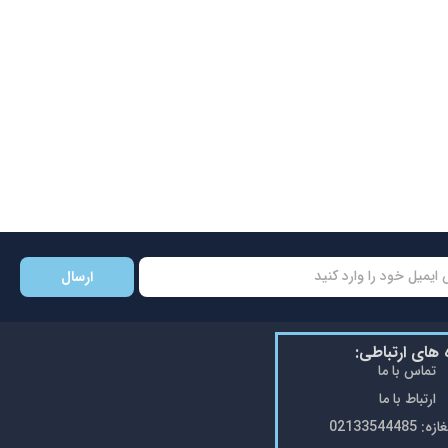
ارسال
ه های ارتباطی:
تماس با ما
ارتباط با ما
0213354448