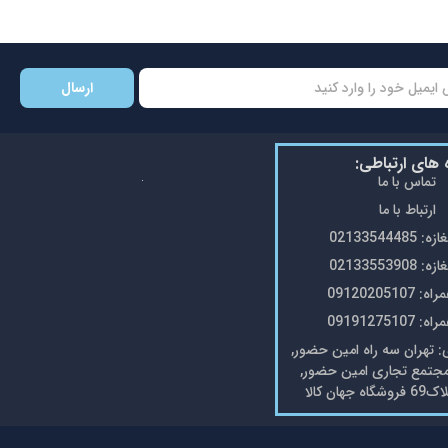
ارسال
ه های ارتباطی:
تماس با ما
ارتباط با ما
0213354448
0213355390
0912020510
0919127510
تهران سه راه امین حضور,
مجتمع تجاری امین حضور,