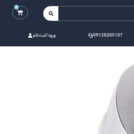
0
09120205107
ورود/ثبت‌نام