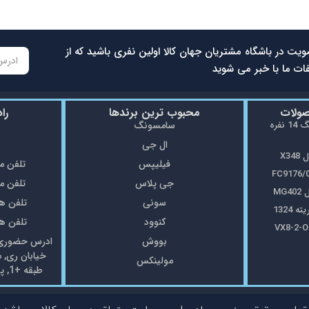
ویت در باشگاه مشتریان جهان کالا اولین نفری باشید که از
ات ما با خبر می شوید
صولات
محبوب ترین برندها
را
ماشین ظرفشویی سامسونگ 14 نفره
سامسونگ
ال جی
X3
فیلیپس
تلفن مغازه: 5
جی پلاس
تلفن مغازه: 8
MG
سونی
تلفن همراه: 7
1324
کنوود
تلفن همراه: 7
بووش
ادرس حضوری: 
خیابان ری, 
مولینکس
طبقه +1, پلاک69 فروشگاه جهان کالا