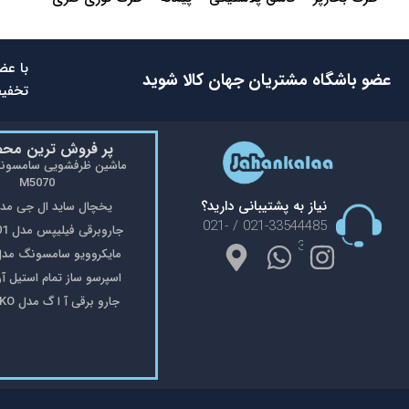
با عض
عضو باشگاه مشتریان جهان کالا شوید
تخفیف
پر فروش ترین مح
M5070
نیاز به پشتیبانی دارید؟
یخچال ساید ال جی مدل 48
021-33544485 / 021-
جاروبرقی فیلیپس مدل FC9176/01
33553908
مایکروویو سامسونگ مدل 402
اسپرسو ساز تمام استیل آریته 
جارو برقی آ ا گ مدل VX8-2-OKO