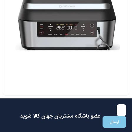
مایکروویو ال جی مدل MH8265 DIS
38.700.000
تومان
35.000.000
تومان
با عضویت در باشگاه مشتریان جهان کالا اولین نفری باشید که از
تخفیفات ما با خبر می شوید