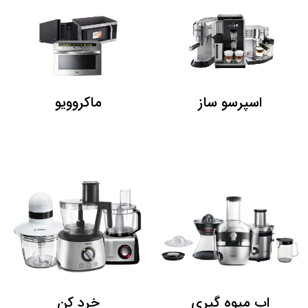
اسپرسو ساز
ماکروویو
اب میوه گیری
خرد کن