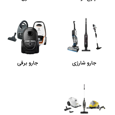
جارو شارژی
جارو برقی