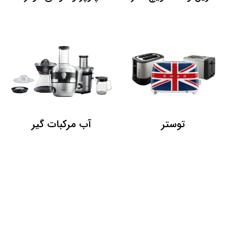
توستر
آب مرکبات گیر