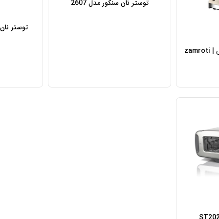
توستر نان سنکور مدل 2607
توستر نان سنک
zamr