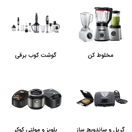
مخلوط کن
گوشت کوب برقی
گریل و ساندویچ ساز
پلوپز و مولتی کوکر