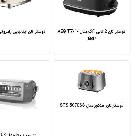
توستر نان 2 تایی آاگ مدل AEG T7-1-
توستر نان ایتالیایی زامروتی | oti
6BP
توستر نان سنکور مدل STS 5070SS
توستر نینجا مدل ST202UK