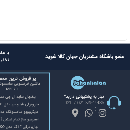
با عض
عضو باشگاه مشتریان جهان کالا شوید
تخفیف
پر فروش ترین مح
M5070
نیاز به پشتیبانی دارید؟
یخچال ساید ال جی مدل 48
021-33544485 / 021-
جاروبرقی فیلیپس مدل FC9176/01
33553908
مایکروویو سامسونگ مدل 402
اسپرسو ساز تمام استیل آریته 
جارو برقی آ ا گ مدل VX8-2-OKO