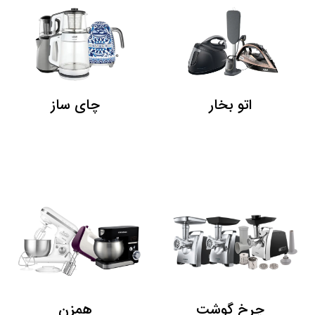
اتو بخار
چای ساز
چرخ گوشت
همزن