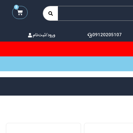
0
09120205107
ورود/ثبت‌نام