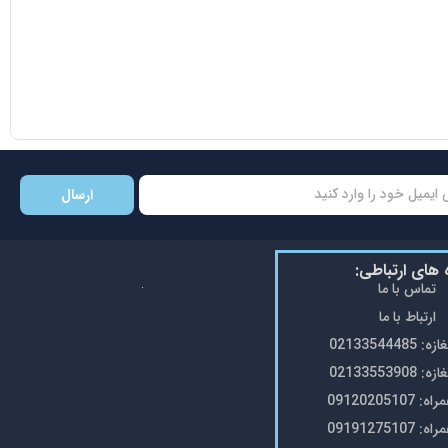
ارسال
ه های ارتباطی:
تماس با ما
ارتباط با ما
0213354448
0213355390
0912020510
0919127510