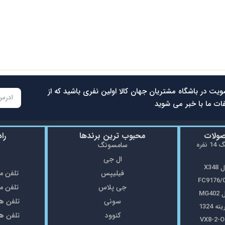
سرخ کن بدون روغن نوتریکوک مدل AFG960
42.500.000
تومان
39.800.000
تومان
ویت در باشگاه مشتریان جهان کالا اولین نفری باشید که از
ات ما با خبر می شوید
صولات
محبوب ترین برندها
را
ماشین ظرفشویی سامسونگ 14 نفره
سامسونگ
ال جی
X3
فیلیپس
تلفن مغازه: 5
جی پلاس
تلفن مغازه: 8
MG
سونی
تلفن همراه: 7
1324
کنوود
تلفن همراه: 7