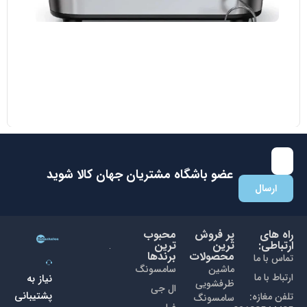
مایکروویو ال جی مدل MH8265 DIS
38.700.000
تومان
35.000.000
تومان
با عضویت در باشگاه مشتریان جهان کالا اولین نفری باشید که از
تخفیفات ما با خبر می شوید