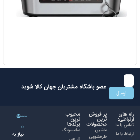
مایکروویو ال جی مدل MH8265 DIS
38.700.000
تومان
35.000.000
تومان
با عضویت در باشگاه مشتریان جهان کالا اولین نفری باشید که از
تخفیفات ما با خبر می شوید