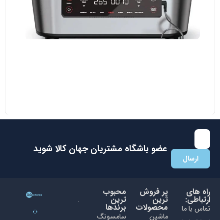
مایکروویو ال جی مدل MH8265 DIS
38.700.000
تومان
35.000.000
تومان
با عضویت در باشگاه مشتریان جهان کالا اولین نفری باشید که از
تخفیفات ما با خبر می شوید