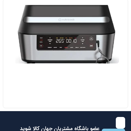
مایکروویو ال جی مدل MH8265 DIS
38.700.000
تومان
35.000.000
تومان
با عضویت در باشگاه مشتریان جهان کالا اولین نفری باشید که از