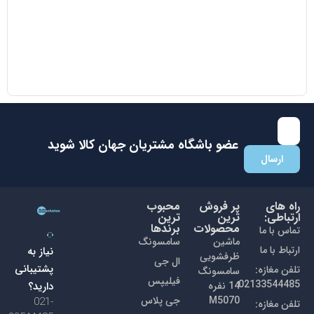
مایکروویو ال جی مدل MH8265 DIS
38.700.000
تومان
35.000.000
تومان
با عضویت در باشگاه مشتریان جهان کالا اولین نفری باشید که از
تخفیفات ما با خبر می شوید