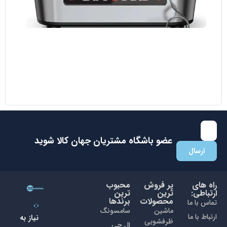
مایکروویو ال جی مدل MH8265 DIS
38.700.000
تومان
35.000.000
تومان
با عضویت در باشگاه مشتریان جهان کالا اولین نفری باشید که از
تخفیفات ما با خبر می شوید