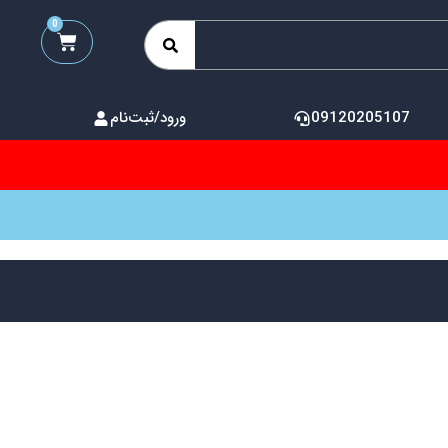
0
09120205107
ورود/ثبت‌نام