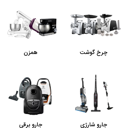
چرخ گوشت
همزن
جارو شارژی
جارو برقی