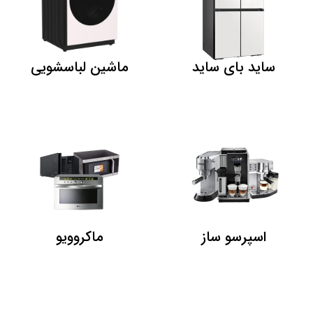
ساید بای ساید
ماشین لباسشویی
اسپرسو ساز
ماکروویو