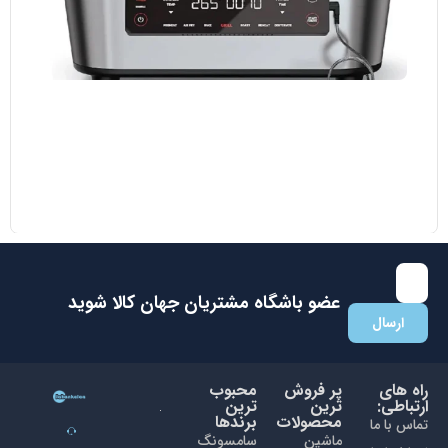
مایکروویو ال جی مدل MH8265 DIS
38.700.000
تومان
35.000.000
تومان
با عضویت در باشگاه مشتریان جهان کالا اولین نفری باشید که از
تخفیفات ما با خبر می شوید