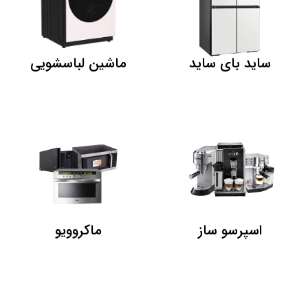
ساید بای ساید
ماشین لباسشویی
اسپرسو ساز
ماکروویو