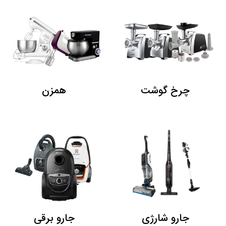
چرخ گوشت
همزن
جارو شارژی
جارو برقی