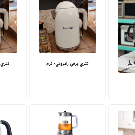
کتري برقي زامروتي- کرم
کتري 