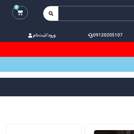
0
09120205107
ورود/ثبت‌نام