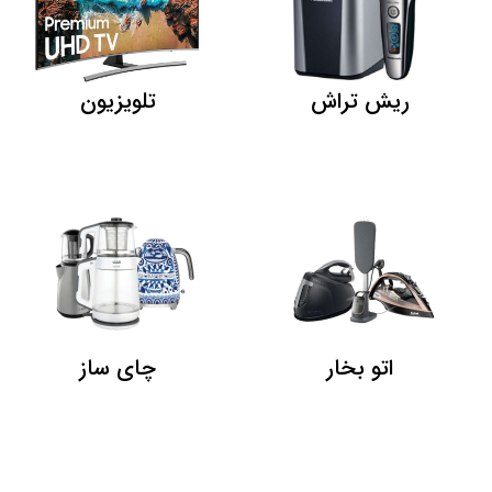
ریش تراش
تلویزیون
اتو بخار
چای ساز