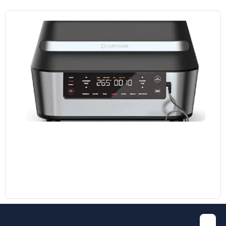
مایکروویو ال جی مدل MH8265 DIS
38.700.000
تومان
35.000.000
تومان