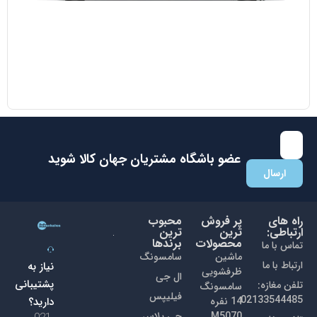
مایکروویو ال جی مدل MH8265 DIS
38.700.000
تومان
35.000.000
تومان
با عضویت در باشگاه مشتریان جهان کالا اولین نفری باشید که از
تخفیفات ما با خبر می شوید