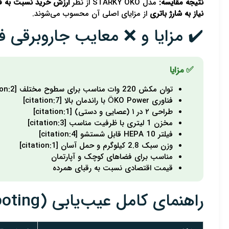
نتیجه مقایسه:
مدل STARKY OKO از نظر
ارزش خرید نسبت به 
نیاز به شارژ باتری
از مزایای اصلی آن محسوب می‌شوند.
✔️ مزایا و ❌ معایب جاروبرقی فکر RKY OKO
✅ مزایا
توان مکش 220 وات مناسب برای سطوح مختلف [citation:2]
فناوری ÖKO Power با راندمان بالا [citation:7]
طراحی ۲ در ۱ (عصایی و دستی) [citation:1]
مخزن 1 لیتری با ظرفیت مناسب [citation:3]
فیلتر HEPA 10 قابل شستشو [citation:4]
وزن سبک 2.8 کیلوگرم و حمل آسان [citation:1]
مناسب برای فضاهای کوچک و آپارتمان
قیمت اقتصادی نسبت به رقبای همرده
راهنمای کامل عیب‌یابی (Troubleshooting)