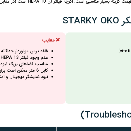
قیمت
گزینه بسیار مناسبی است. اگرچه فیلتر آن HEPA 10 است (در مقابل HEPA 13 در برندهای کرهای)، اما
STA
❌ معایب
فاقد برس موتوردار جداگانه 
عدم وجود فیلتر HEPA 13 (کلاس بالاتر)
مناسب فضاهای بزرگ نبودن (مخز
کابل 6 متر ممکن است برای خانه‌های بزرگ کافی نباشد
نبود نمایشگر دیجیتال و ام