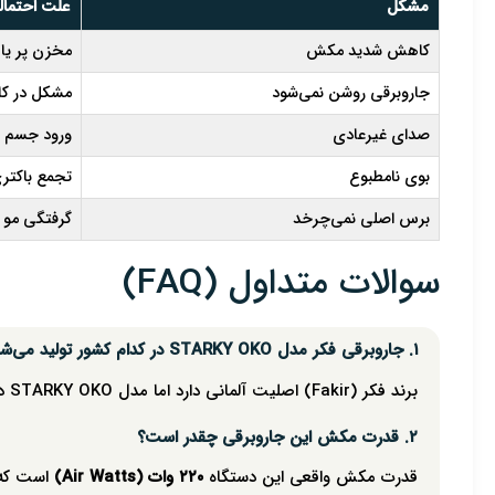
مشکل
علت احتمال
کاهش شدید مکش
مخزن پر یا 
جاروبرقی روشن نمی‌شود
مشکل در کا
صدای غیرعادی
ورود جسم خ
بوی نامطبوع
تجمع باکتری
برس اصلی نمی‌چرخد
گرفتگی مو ی
سوالات متداول (FAQ)
۱. جاروبرقی فکر مدل STARKY OKO در کدام کشور تولید می‌شود؟
برند فکر (Fakir) اصلیت آلمانی دارد اما مدل STARKY OKO در کشور
۲. قدرت مکش این جاروبرقی چقدر است؟
قدرت مکش واقعی این دستگاه
۲۲۰ وات (Air Watts)
است که با موتور 800 واتی تأمی