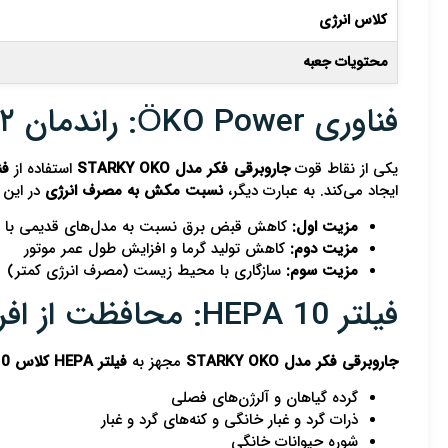
کلاس انرژی
محتویات جعبه
فناوری ÖKO Power: راندمان ۲ برابری با مصرف کمتر
یکی از نقاط قوت
جاروبرقی فکر مدل STARKY OKO
استفاده از
فنا
ایجاد می‌کند. به عبارت دیگر،
نسبت مکش به مصرف انرژی
در این مدل 0.275 است (220 وات مکش / 800 وات مصرف) که رقمی قاب
مزیت اول:
کاهش قبض برق نسبت به مدل‌های قدیمی با توان 1600
مزیت دوم:
کاهش تولید گرما و افزایش طول عمر موتور
مزیت سوم:
سازگاری با محیط زیست (مصرف انرژی کمتر)
فیلتر HEPA 10: محافظت از افراد حساس
جاروبرقی فکر مدل STARKY OKO
مجهز به
فیلتر HEPA کلاس 10
گرده گیاهان و آلرژن‌های فصلی
ذرات گرد و غبار خانگی و کنه‌های گرد و غبار
شوره حیوانات خانگی