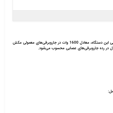
است. این تکنولوژی به این معناست که موتور 800 واتی این دستگاه، معادل 1600 وات در جاروبرقی‌های معمولی مکش