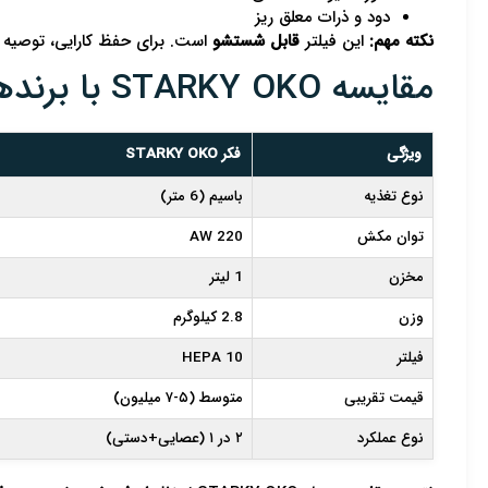
دود و ذرات معلق ریز
نکته مهم:
این فیلتر
قابل شستشو
است. برای حفظ کارایی، توصیه می‌شود هر ۳ تا ۶ ماه یکبار با آب ولرم شسته شده و 
مقایسه STARKY OKO با برندهای مطرح بازار
ویژگی
فکر STARKY OKO
نوع تغذیه
باسیم (6 متر)
توان مکش
220 AW
مخزن
1 لیتر
وزن
2.8 کیلوگرم
فیلتر
HEPA 10
قیمت تقریبی
متوسط (۵-۷ میلیون)
نوع عملکرد
۲ در ۱ (عصایی+دستی)