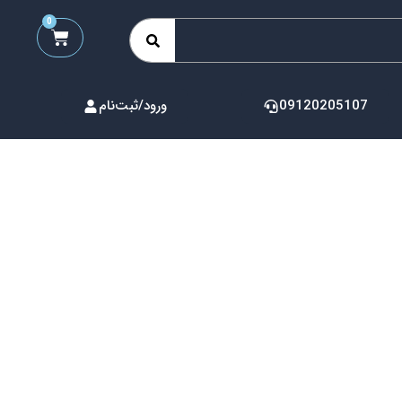
0
09120205107
ورود/ثبت‌نام