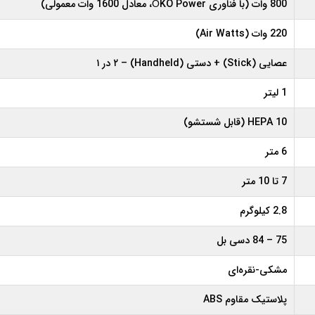
800 وات (با فناوری ÖKO Power، معادل 1600 وات معمولی)
220 وات (Air Watts)
عصایی (Stick) + دستی (Handheld) – ۲ در ۱
1 لیتر
HEPA 10 (قابل شستشو)
6 متر
7 تا 10 متر
2.8 کیلوگرم
75 – 84 دسی بل
مشکی-نقره‌ای
پلاستیک مقاوم ABS