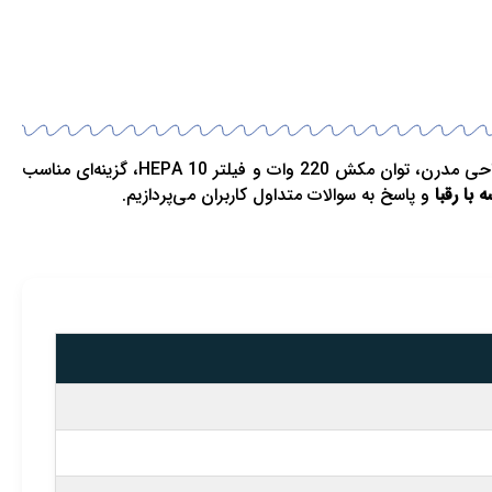
یک محصول ۲ در ۱ از برند آلمانی فکر (Fakir) است که در ترکیه تولید می‌شود . این دستگاه با ترکیب طراحی مدرن، توان مکش 220 وات و فیلتر HEPA 10، گزینه‌ای مناسب
ا رقبا
و پاسخ به سوالات متداول کاربران می‌پردازیم.